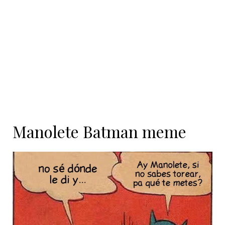
contenido
Manolete Batman meme