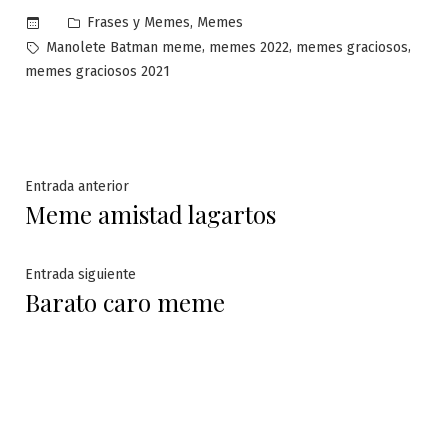
Publicado
,
Frases y Memes
Memes
en
Etiquetas:
,
,
,
Manolete Batman meme
memes 2022
memes graciosos
memes graciosos 2021
Navegación
Entrada
Entrada anterior
Meme amistad lagartos
anterior:
de
entradas
Entrada
Entrada siguiente
Barato caro meme
siguiente: