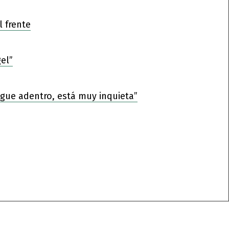
l frente
el”
sigue adentro, está muy inquieta”