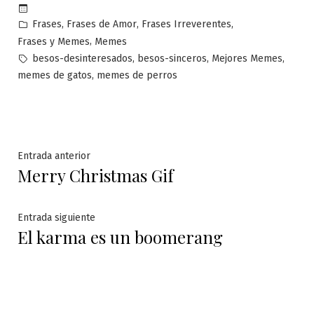
Publicado
,
,
,
Frases
Frases de Amor
Frases Irreverentes
en
,
Frases y Memes
Memes
Etiquetas:
,
,
,
besos-desinteresados
besos-sinceros
Mejores Memes
,
memes de gatos
memes de perros
Navegación
Entrada
Entrada anterior
Merry Christmas Gif
anterior:
de
entradas
Entrada
Entrada siguiente
El karma es un boomerang
siguiente: