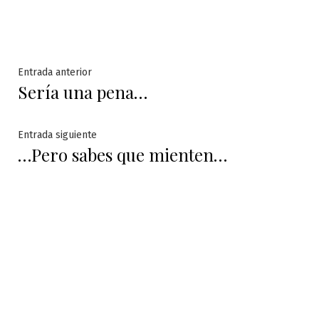
Navegación
Entrada
Entrada anterior
Sería una pena…
anterior:
de
entradas
Entrada
Entrada siguiente
…Pero sabes que mienten…
siguiente: