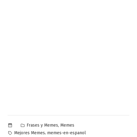
Publicado
,
Frases y Memes
Memes
en
Etiquetas:
,
Mejores Memes
memes-en-espanol