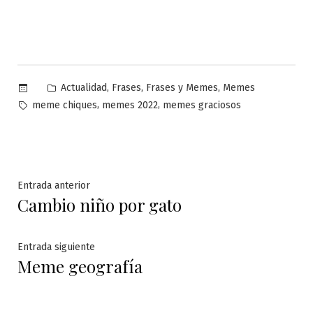
Publicado
,
,
,
Actualidad
Frases
Frases y Memes
Memes
en
Etiquetas:
,
,
meme chiques
memes 2022
memes graciosos
Navegación
Entrada
Entrada anterior
Cambio niño por gato
anterior:
de
entradas
Entrada
Entrada siguiente
Meme geografía
siguiente: