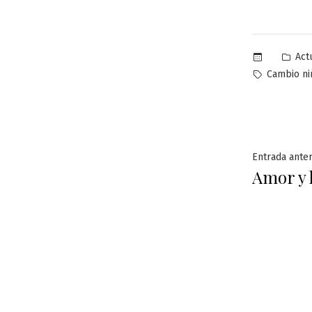
Pub
Act
en
Etiquetas:
Cambio ni
Naveg
Entrada anter
Amor y
de
entra