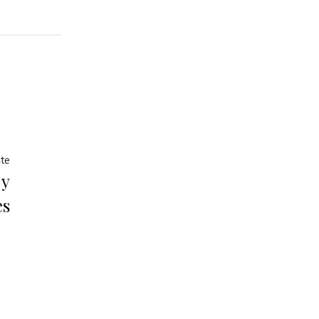
Entrada
nte
 y
siguiente:
es