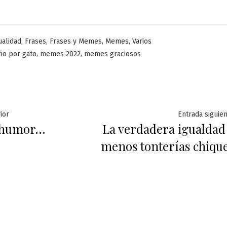
licado
,
,
,
,
ualidad
Frases
Frases y Memes
Memes
Varios
,
,
ño por gato
memes 2022
memes graciosos
ación
Entrada
ior
Entrada siguie
 humor…
La verdadera igualdad
anterior:
menos tonterías chiqu
das