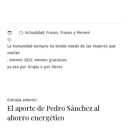
Publicado
,
,
Actualidad
Frases
Frases y Memes
en
Etiquetas:
La humanidad siempre ha tenido miedo de las mujeres que
vuelan
,
,
,
memes 2022
memes graciosos
ya sea por brujas o por libres
Navegación
Entrada
Entrada anterior
El aporte de Pedro Sánchez al
anterior:
de
ahorro energético
entradas