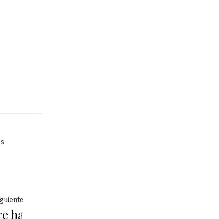
os
Entrada
iguiente
e ha
siguiente: