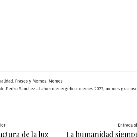
licado
,
,
ualidad
Frases y Memes
Memes
,
,
 de Pedro Sánchez al ahorro energético
memes 2022
memes gracios
ación
Entrada
ior
Entrada s
ctura de la luz
La humanidad siempr
anterior: