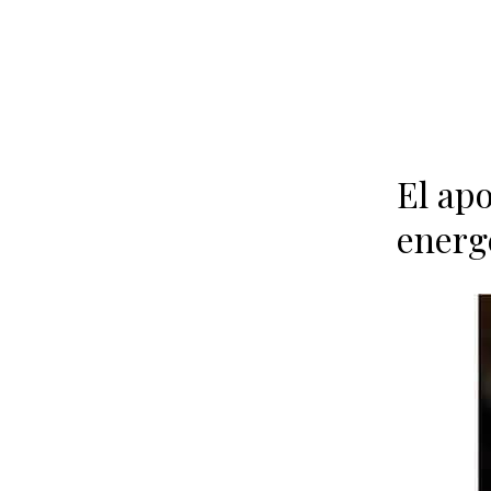
El ap
energ