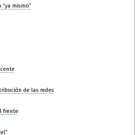
a “ya mismo”
ocente
tribución de las redes
l frente
el”