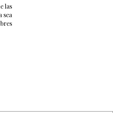
e las
a sea
ibres