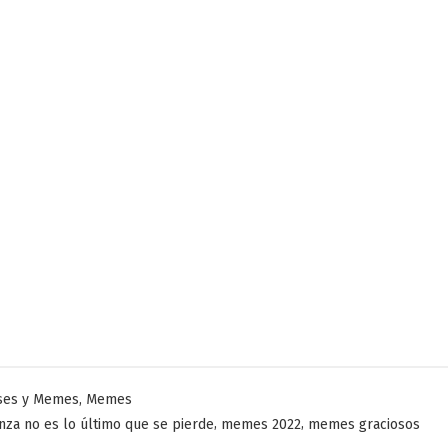
licado
,
ses y Memes
Memes
,
,
nza no es lo último que se pierde
memes 2022
memes graciosos