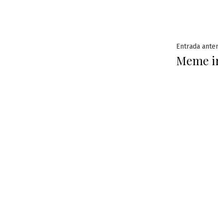
Naveg
Entrada anter
Meme i
de
entra