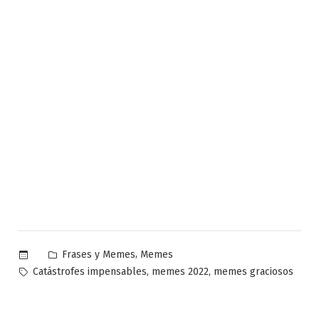
Publicado
,
Frases y Memes
Memes
en
Etiquetas:
,
,
Catástrofes impensables
memes 2022
memes graciosos