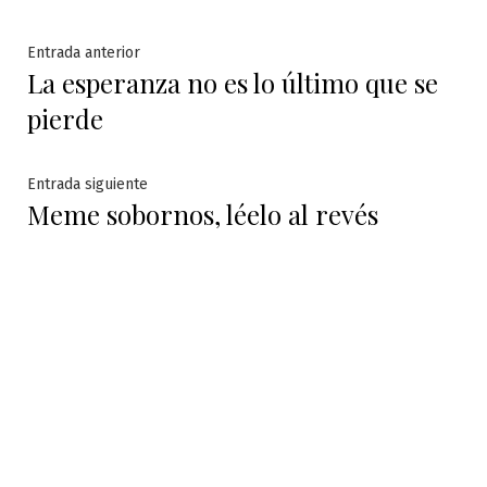
Navegación
Entrada
Entrada anterior
La esperanza no es lo último que se
anterior:
de
pierde
entradas
Entrada
Entrada siguiente
Meme sobornos, léelo al revés
siguiente: