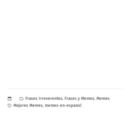
Publicado
,
,
Frases Irreverentes
Frases y Memes
Memes
en
Etiquetas:
,
Mejores Memes
memes-en-espanol