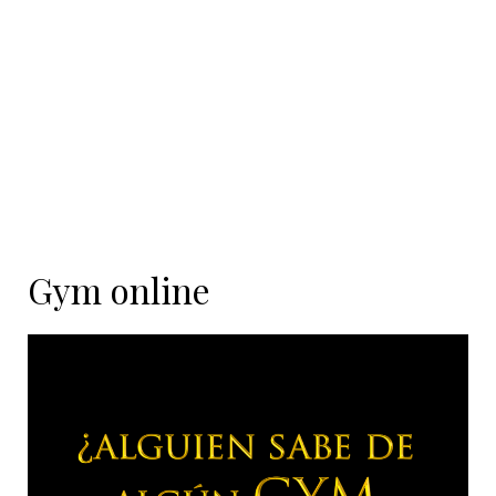
contenido
Gym online