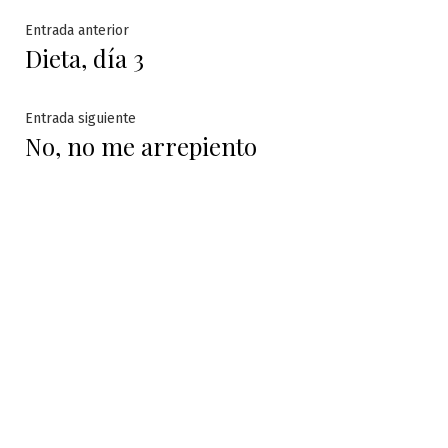
Navegación
Entrada
Entrada anterior
Dieta, día 3
anterior:
de
entradas
Entrada
Entrada siguiente
No, no me arrepiento
siguiente: