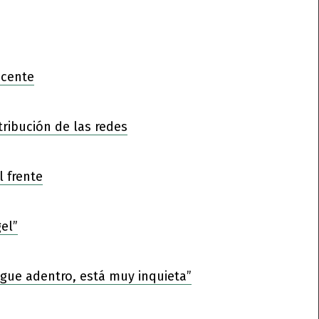
ocente
tribución de las redes
l frente
el”
sigue adentro, está muy inquieta”