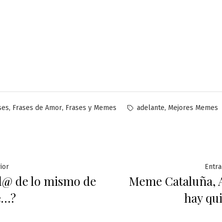
licado
Etiquetas:
,
,
,
ses
Frases de Amor
Frases y Memes
adelante
Mejores Memes
ación
Entrada
ior
Entra
@ de lo mismo de
Meme Cataluña, 
anterior:
e…?
hay qui
das