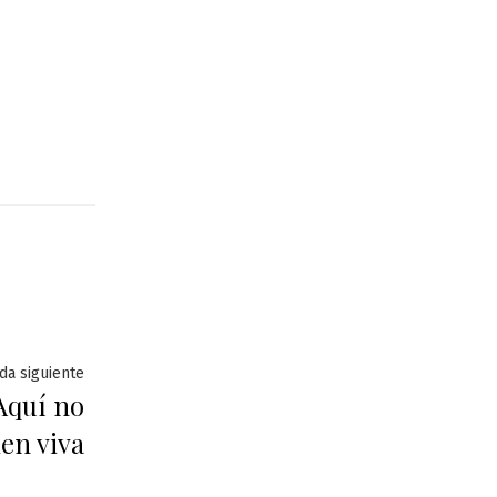
Entrada
da siguiente
Aquí no
siguiente:
en viva