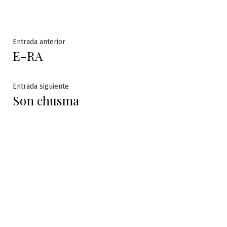
Navegación
Entrada
Entrada anterior
E-RA
anterior:
de
entradas
Entrada
Entrada siguiente
Son chusma
siguiente: