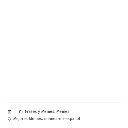
Publicado
,
Frases y Memes
Memes
en
Etiquetas:
,
Mejores Memes
memes-en-espanol