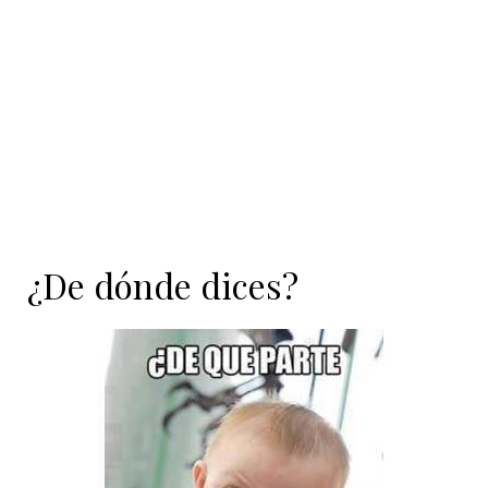
contenido
¿De dónde dices?