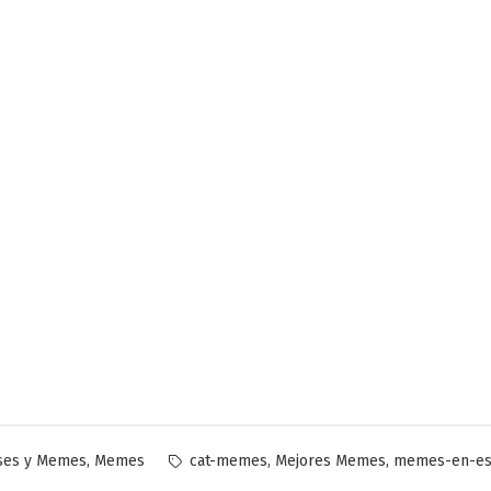
licado
Etiquetas:
,
,
,
ses y Memes
Memes
cat-memes
Mejores Memes
memes-en-es