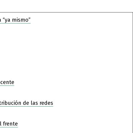
a “ya mismo”
ocente
tribución de las redes
l frente