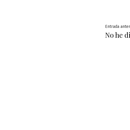
Naveg
Entrada anter
No he d
de
entra