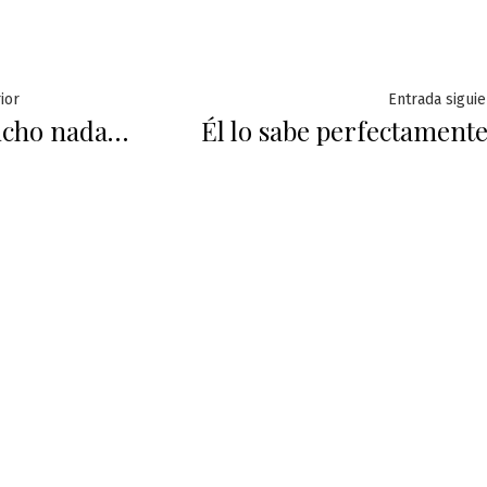
ación
Entrada
ior
Entrada siguie
icho nada…
Él lo sabe perfectament
anterior:
das