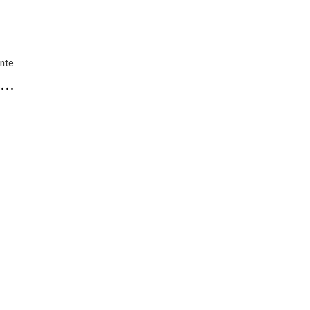
Entrada
nte
e…
siguiente: