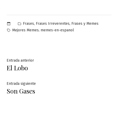
Publicado
,
,
Frases
Frases Irreverentes
Frases y Memes
en
Etiquetas:
,
Mejores Memes
memes-en-espanol
Navegación
Entrada
Entrada anterior
El Lobo
anterior:
de
entradas
Entrada
Entrada siguiente
Son Gases
siguiente: