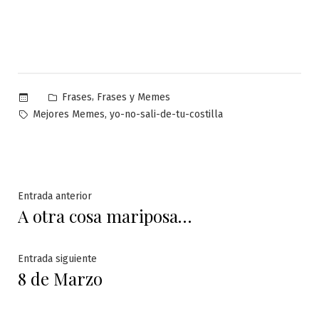
Publicado
,
Frases
Frases y Memes
en
Etiquetas:
,
Mejores Memes
yo-no-sali-de-tu-costilla
Navegación
Entrada
Entrada anterior
A otra cosa mariposa…
anterior:
de
entradas
Entrada
Entrada siguiente
8 de Marzo
siguiente: