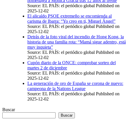
homenajea a Mónica Gracia tras 12 años al frente
Source: EL PAÍS: el periódico global
Published on
2025-12-02
El alicaído PSOE extremeño se encomienda al
carisma de Ibarra: “Yo creo en ti, Miguel Ángel”
Source: EL PAÍS: el periódico global
Published on
2025-12-02
Detrás de la foto viral del incendio de Hong Kong, la
historia de una familia rota: “Mamá sigue adentro, está
muy inquieta”
Source: EL PAÍS: el periódico global
Published on
2025-12-02
Cupón diario de la ONCE: comprobar sorteo del
martes 2 de diciembre
Source: EL PAÍS: el periódico global
Published on
2025-12-02
La generación de oro de España se corona de nuevo:
campeona de la Nations League
Source: EL PAÍS: el periódico global
Published on
2025-12-02
Buscar
Buscar