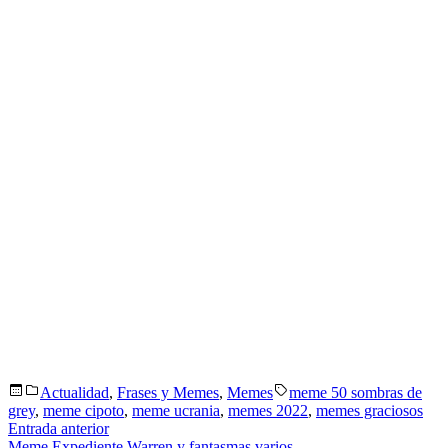
Publicado
Etiquetas:
Actualidad
,
Frases y Memes
,
Memes
meme 50 sombras de
en
grey
,
meme cipoto
,
meme ucrania
,
memes 2022
,
memes graciosos
Navegación
Entrada
Entrada anterior
anterior:
Meme Expediente Warren y fantasmas varios