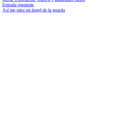
de
Entrada
Entrada siguiente
entradas
siguiente:
Así me mira mi ángel de la guarda