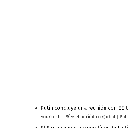
entra
Putin concluye una reunión con EE 
Source: EL PAÍS: el periódico global
Pub
El Barça se gusta como líder de La L