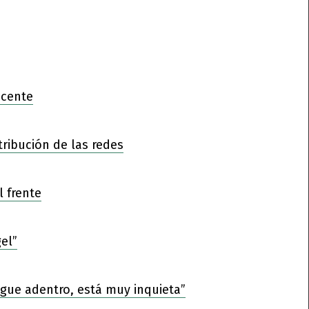
ocente
tribución de las redes
l frente
el”
sigue adentro, está muy inquieta”