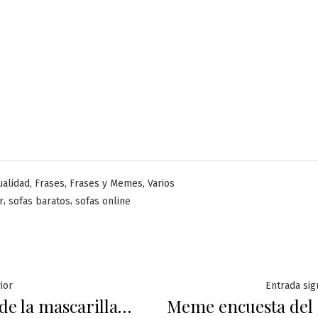
licado
,
,
,
ualidad
Frases
Frases y Memes
Varios
,
,
r
sofas baratos
sofas online
ación
Entrada
ior
Entrada sig
 de la mascarilla…
Meme encuesta del
anterior: