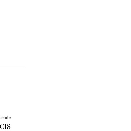
Entrada
uiente
 CIS
siguiente: