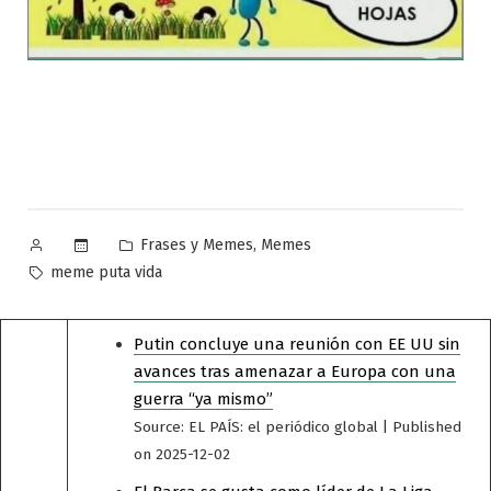
Publicado
Publicado
,
Frases y Memes
Memes
por
en
Etiquetas:
meme puta vida
Putin concluye una reunión con EE UU sin
avances tras amenazar a Europa con una
guerra “ya mismo”
Source: EL PAÍS: el periódico global
Published
on 2025-12-02