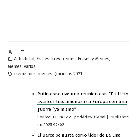
Publicado
por
Publicado
,
,
,
Actualidad
Frases Irreverentes
Frases y Memes
en
,
Memes
Varios
Etiquetas:
,
meme oms
memes graciosos 2021
Putin concluye una reunión con EE UU sin
avances tras amenazar a Europa con una
guerra “ya mismo”
Source: EL PAÍS: el periódico global
Published
on 2025-12-02
El Barça se gusta como líder de La Liga