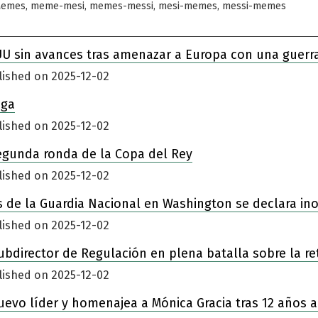
en
,
,
,
,
Memes
meme-mesi
memes-messi
mesi-memes
messi-memes
UU sin avances tras amenazar a Europa con una guerr
lished on 2025-12-02
iga
lished on 2025-12-02
egunda ronda de la Copa del Rey
lished on 2025-12-02
 de la Guardia Nacional en Washington se declara in
lished on 2025-12-02
ubdirector de Regulación en plena batalla sobre la re
lished on 2025-12-02
nuevo líder y homenajea a Mónica Gracia tras 12 años a