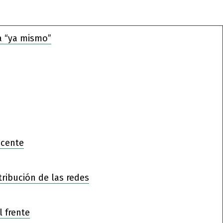
a “ya mismo”
ocente
tribución de las redes
l frente