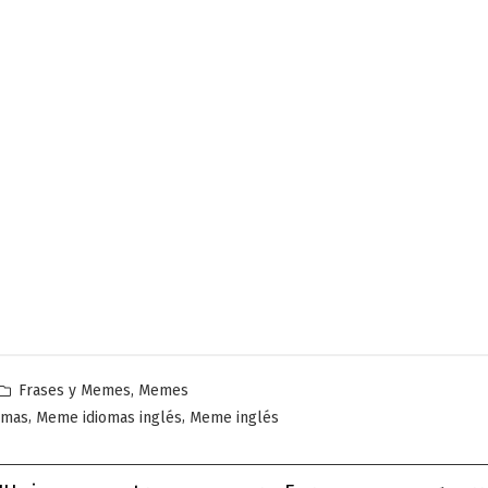
Publicado
,
Frases y Memes
Memes
en
,
,
omas
Meme idiomas inglés
Meme inglés