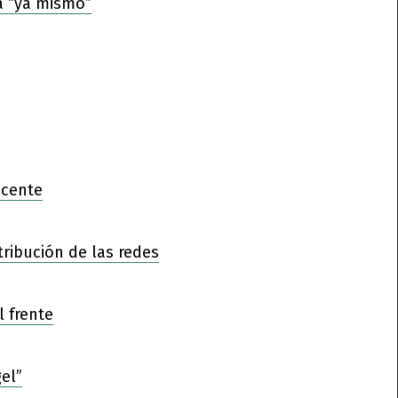
a “ya mismo”
ocente
tribución de las redes
l frente
el”