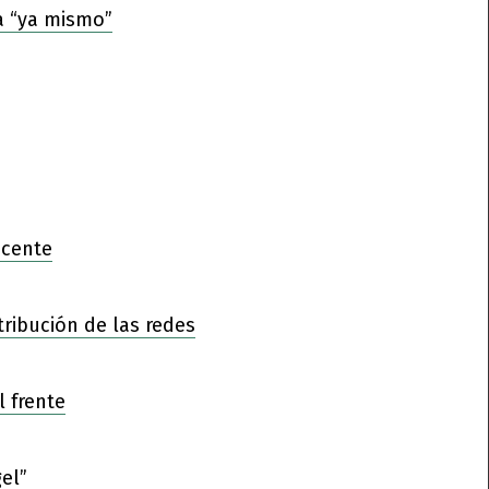
a “ya mismo”
ocente
tribución de las redes
l frente
el”