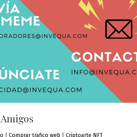
 Amigos
co
|
Comprar trafico web
|
Criptoarte NFT