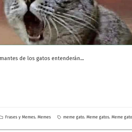
amantes de los gatos entenderán…
Publicado
Etiquetas:
,
,
,
Frases y Memes
Memes
meme gato
Meme gatos
Meme gato
en