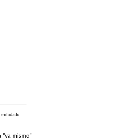
 enfadado
a “ya mismo”