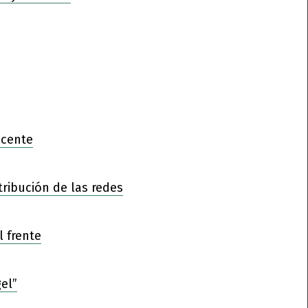
ocente
tribución de las redes
l frente
el”