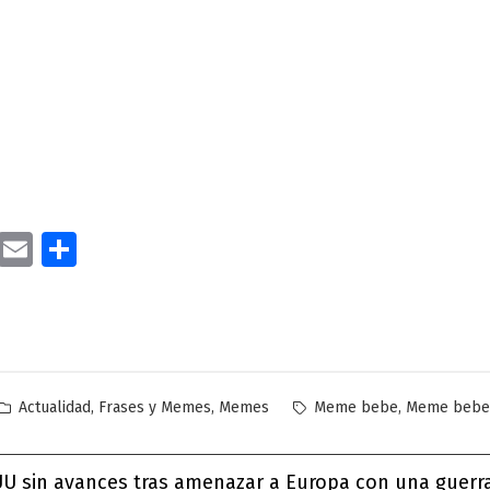
cebook
Twitter
Email
Compartir
Publicado
Etiquetas:
,
,
,
Actualidad
Frases y Memes
Memes
Meme bebe
Meme bebe
en
UU sin avances tras amenazar a Europa con una guerr