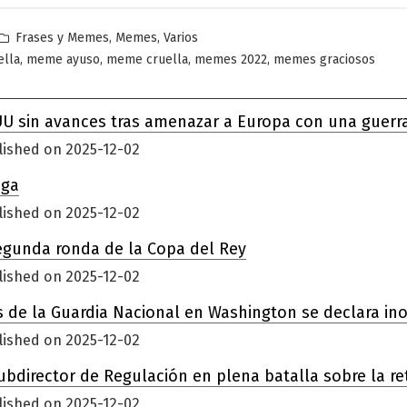
Publicado
,
,
Frases y Memes
Memes
Varios
en
,
,
,
,
ella
meme ayuso
meme cruella
memes 2022
memes graciosos
UU sin avances tras amenazar a Europa con una guerr
lished on 2025-12-02
iga
lished on 2025-12-02
egunda ronda de la Copa del Rey
lished on 2025-12-02
 de la Guardia Nacional en Washington se declara in
lished on 2025-12-02
ubdirector de Regulación en plena batalla sobre la re
lished on 2025-12-02