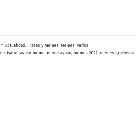
Publicado
,
,
,
Actualidad
Frases y Memes
Memes
Varios
en
,
,
,
,
me
isabel ayuso meme
meme ayuso
memes 2022
memes graciosos