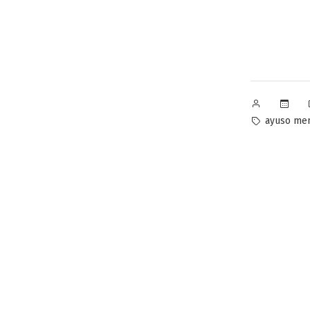
Publicado
por
Etiquetas:
ayuso me