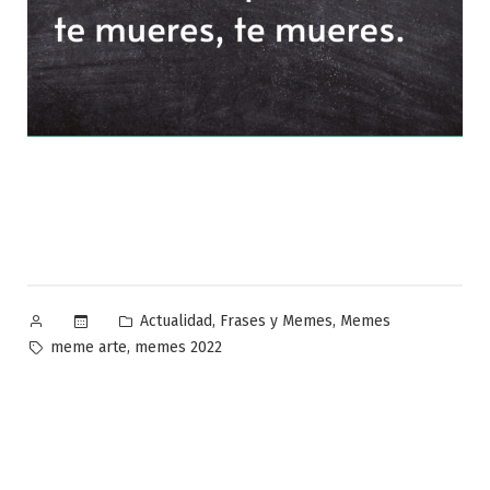
Publicado
Publicado
,
,
Actualidad
Frases y Memes
Memes
por
en
Etiquetas:
,
meme arte
memes 2022