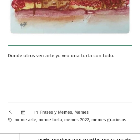
Donde otros ven arte yo veo una torta con todo.
Publicado
Publicado
,
Frases y Memes
Memes
por
en
Etiquetas:
,
,
,
meme arte
meme torta
memes 2022
memes graciosos