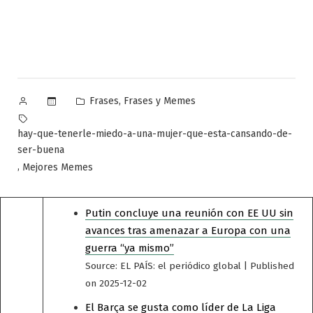
Publicado
Publicado
,
Frases
Frases y Memes
por
en
Etiquetas:
hay-que-tenerle-miedo-a-una-mujer-que-esta-cansando-de-
ser-buena
,
Mejores Memes
Putin concluye una reunión con EE UU sin
avances tras amenazar a Europa con una
guerra “ya mismo”
Source: EL PAÍS: el periódico global
Published
on 2025-12-02
El Barça se gusta como líder de La Liga