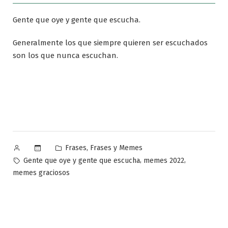
Gente que oye y gente que escucha.
Generalmente los que siempre quieren ser escuchados
son los que nunca escuchan.
Publicado
Publicado
,
Frases
Frases y Memes
por
en
Etiquetas:
,
,
Gente que oye y gente que escucha
memes 2022
memes graciosos