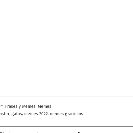
Publicado
,
Frases y Memes
Memes
en
,
,
,
mster
gatos
memes 2022
memes graciosos