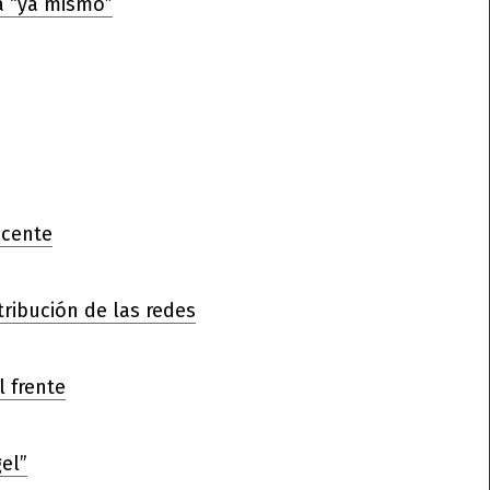
a “ya mismo”
ocente
tribución de las redes
l frente
el”