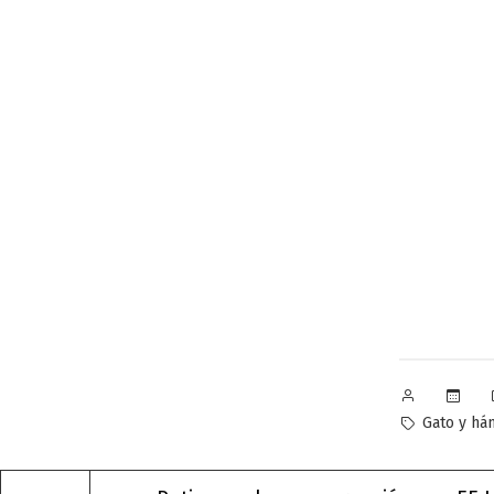
Publicado
por
Etiquetas:
Gato y há