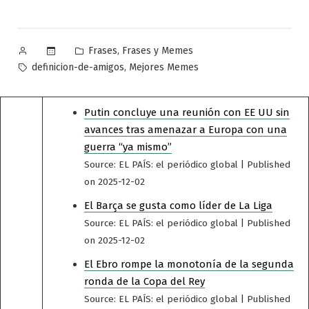
Publicado
Publicado
,
Frases
Frases y Memes
por
en
Etiquetas:
,
definicion-de-amigos
Mejores Memes
Putin concluye una reunión con EE UU sin
avances tras amenazar a Europa con una
guerra “ya mismo”
Source: EL PAÍS: el periódico global
Published
on 2025-12-02
El Barça se gusta como líder de La Liga
Source: EL PAÍS: el periódico global
Published
on 2025-12-02
El Ebro rompe la monotonía de la segunda
ronda de la Copa del Rey
Source: EL PAÍS: el periódico global
Published