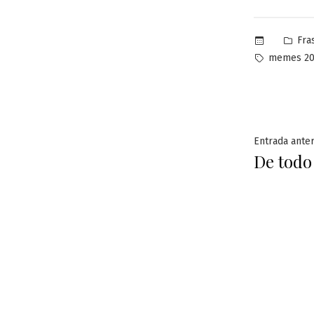
Pub
Fra
en
Etiquetas:
memes 20
Naveg
Entrada anter
De todo
de
entra