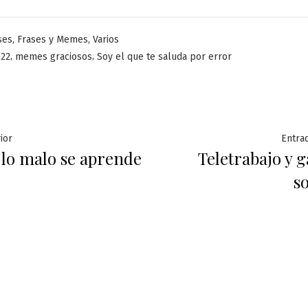
licado
,
,
ses
Frases y Memes
Varios
,
,
22
memes graciosos
Soy el que te saluda por error
ación
Entrada
ior
Entra
 lo malo se aprende
Teletrabajo y g
anterior:
s
das