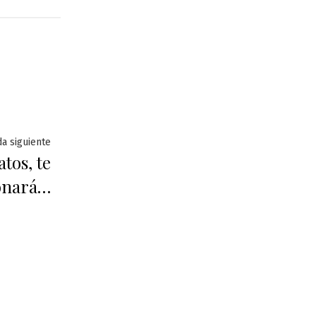
Entrada
da siguiente
atos, te
siguiente:
onará…