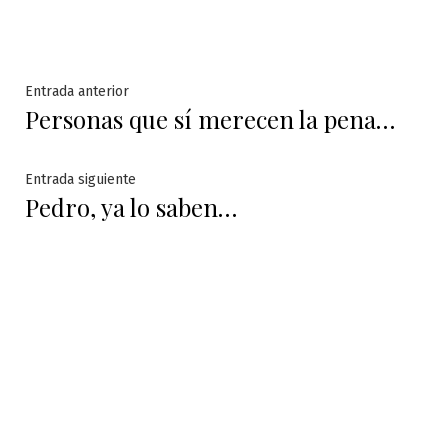
Navegación
Entrada
Entrada anterior
Personas que sí merecen la pena…
anterior:
de
entradas
Entrada
Entrada siguiente
Pedro, ya lo saben…
siguiente: