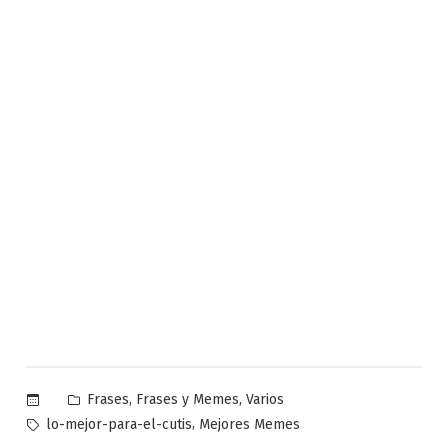
Publicado
,
,
Frases
Frases y Memes
Varios
en
Etiquetas:
,
lo-mejor-para-el-cutis
Mejores Memes