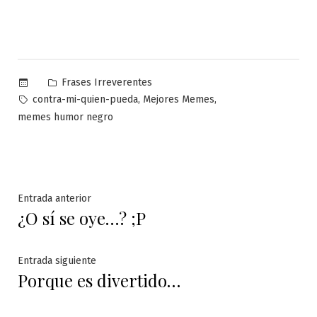
Publicado
Frases Irreverentes
en
Etiquetas:
,
,
contra-mi-quien-pueda
Mejores Memes
memes humor negro
Navegación
Entrada
Entrada anterior
¿O sí se oye…? ;P
anterior:
de
entradas
Entrada
Entrada siguiente
Porque es divertido…
siguiente: