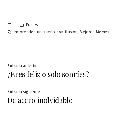
Publicado
Frases
en
Etiquetas:
,
emprender-un-sueño-con-ilusion
Mejores Memes
Navegación
Entrada
Entrada anterior
¿Eres feliz o solo sonríes?
anterior:
de
entradas
Entrada
Entrada siguiente
De acero inolvidable
siguiente: