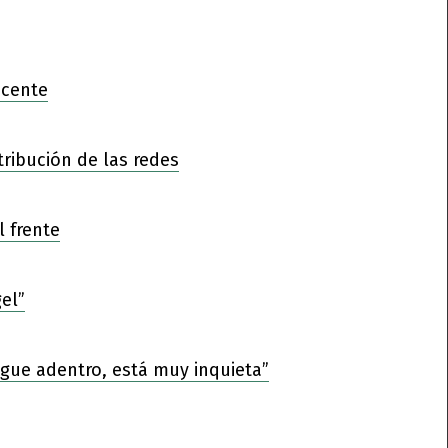
ocente
tribución de las redes
l frente
el”
sigue adentro, está muy inquieta”