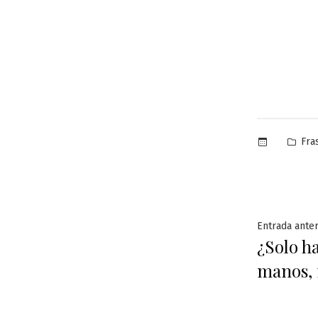
Pub
Fra
en
Naveg
Entrada anter
¿Solo ha
de
manos,
entra