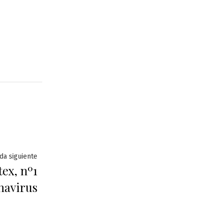
Entrada
da siguiente
tex, nº1
siguiente:
navirus