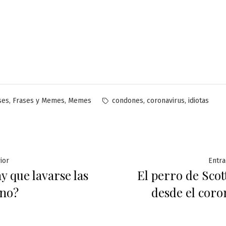
licado
Etiquetas:
,
,
,
,
ses
Frases y Memes
Memes
condones
coronavirus
idiotas
ación
Entrada
ior
Entra
y que lavarse las
El perro de Scot
anterior:
 no?
desde el coro
das