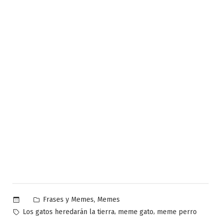
Publicado
,
Frases y Memes
Memes
en
Etiquetas:
,
,
Los gatos heredarán la tierra
meme gato
meme perro