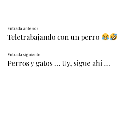
Navegación
Entrada
Entrada anterior
Teletrabajando con un perro
anterior:
de
entradas
Entrada
Entrada siguiente
Perros y gatos … Uy, sigue ahí …
siguiente: