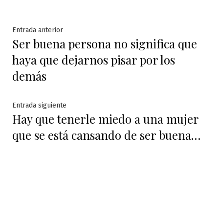
Navegación
Entrada
Entrada anterior
Ser buena persona no significa que
anterior:
de
haya que dejarnos pisar por los
entradas
demás
Entrada
Entrada siguiente
Hay que tenerle miedo a una mujer
siguiente:
que se está cansando de ser buena…