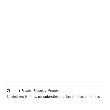
Publicado
,
Frases
Frases y Memes
en
Etiquetas:
,
Mejores Memes
no-subestimes-a-las-buenas-personas