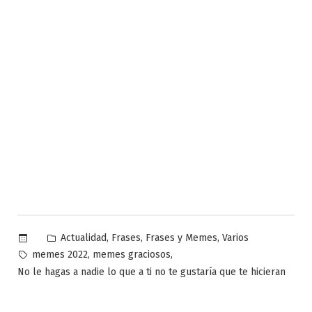
Publicado
,
,
,
Actualidad
Frases
Frases y Memes
Varios
en
Etiquetas:
,
,
memes 2022
memes graciosos
No le hagas a nadie lo que a ti no te gustaría que te hicieran