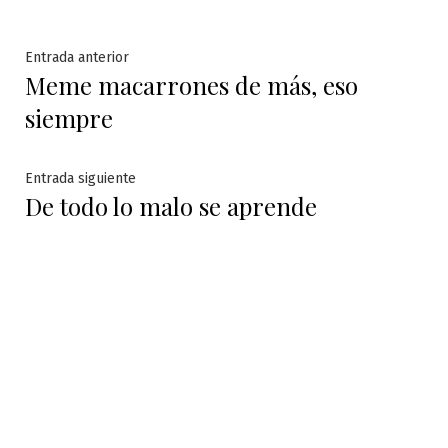
Navegación
Entrada
Entrada anterior
Meme macarrones de más, eso
anterior:
de
siempre
entradas
Entrada
Entrada siguiente
De todo lo malo se aprende
siguiente: