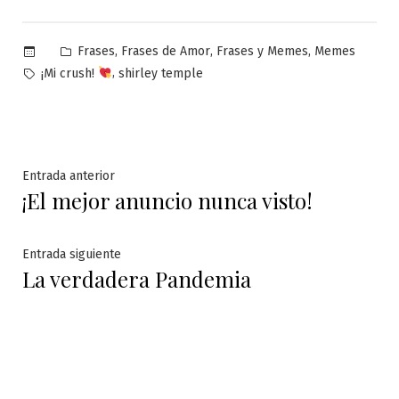
Publicado
,
,
,
Frases
Frases de Amor
Frases y Memes
Memes
en
Etiquetas:
,
¡Mi crush!
shirley temple
Navegación
Entrada
Entrada anterior
¡El mejor anuncio nunca visto!
anterior:
de
entradas
Entrada
Entrada siguiente
La verdadera Pandemia
siguiente: