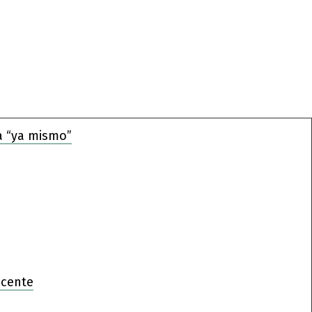
a “ya mismo”
ocente