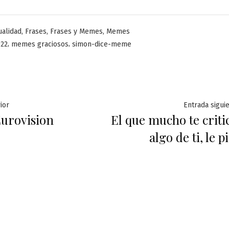
licado
,
,
,
ualidad
Frases
Frases y Memes
Memes
,
,
22
memes graciosos
simon-dice-meme
ación
Entrada
ior
Entrada sigui
urovision
El que mucho te criti
anterior:
algo de ti, le p
das