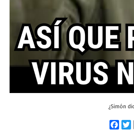
¿Simón di
Fa