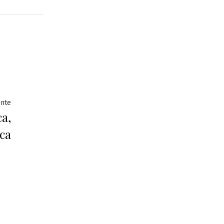
Entrada
ente
ca,
siguiente:
ica