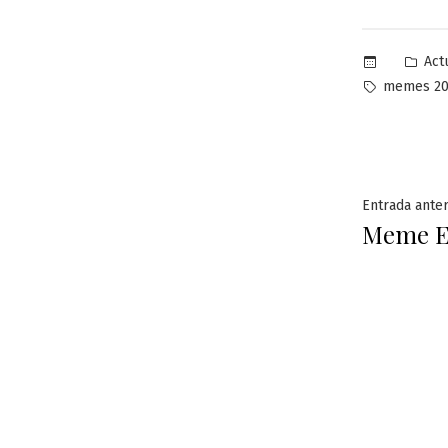
Pub
Act
en
Etiquetas:
memes 20
Naveg
Entrada anter
Meme E
de
entra