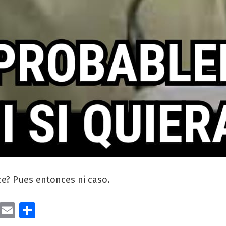
ce? Pues entonces ni caso.
cebook
Twitter
Email
Compartir