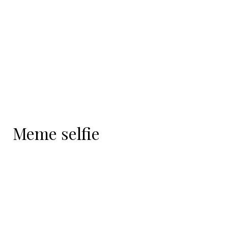
contenido
Meme selfie