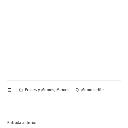
Publicado
Etiquetas:
,
Frases y Memes
Memes
Meme selfie
en
Navegación
Entrada
Entrada anterior