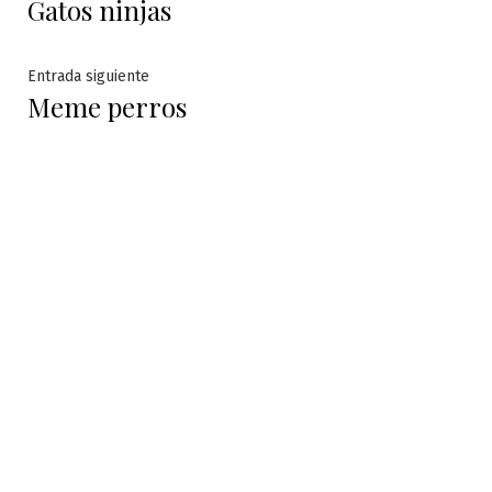
Gatos ninjas
anterior:
de
entradas
Entrada
Entrada siguiente
Meme perros
siguiente: