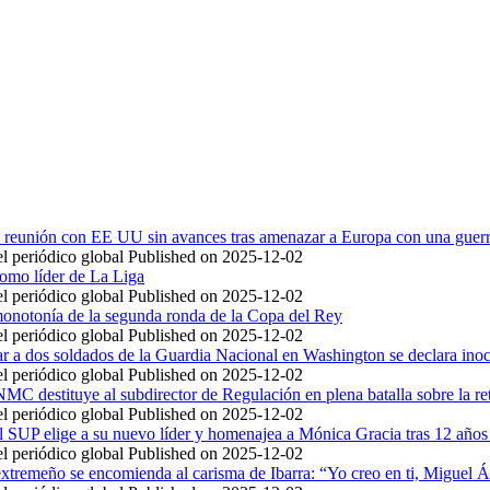
a reunión con EE UU sin avances tras amenazar a Europa con una guer
l periódico global
Published on 2025-12-02
como líder de La Liga
l periódico global
Published on 2025-12-02
onotonía de la segunda ronda de la Copa del Rey
l periódico global
Published on 2025-12-02
ar a dos soldados de la Guardia Nacional en Washington se declara ino
l periódico global
Published on 2025-12-02
MC destituye al subdirector de Regulación en plena batalla sobre la ret
l periódico global
Published on 2025-12-02
al SUP elige a su nuevo líder y homenajea a Mónica Gracia tras 12 años 
l periódico global
Published on 2025-12-02
xtremeño se encomienda al carisma de Ibarra: “Yo creo en ti, Miguel 