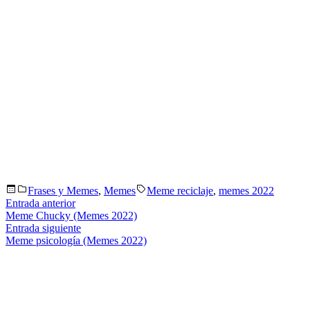
Publicado
Etiquetas:
Frases y Memes
,
Memes
Meme reciclaje
,
memes 2022
en
Navegación
Entrada
Entrada anterior
anterior:
Meme Chucky (Memes 2022)
de
Entrada
Entrada siguiente
entradas
siguiente:
Meme psicología (Memes 2022)