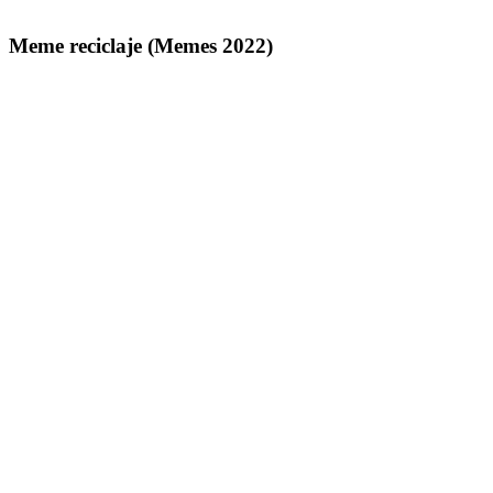
Saltar
al
contenido
Meme reciclaje (Memes 2022)