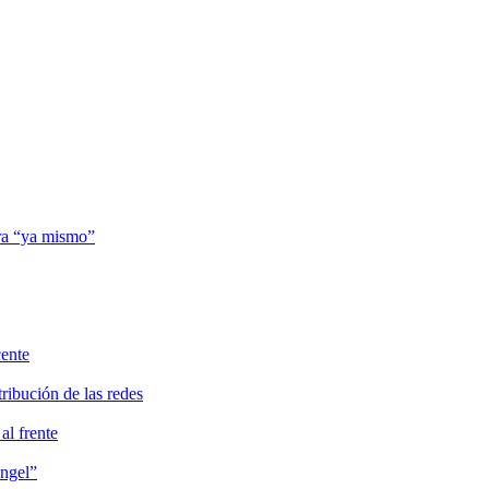
ra “ya mismo”
cente
ribución de las redes
al frente
Ángel”