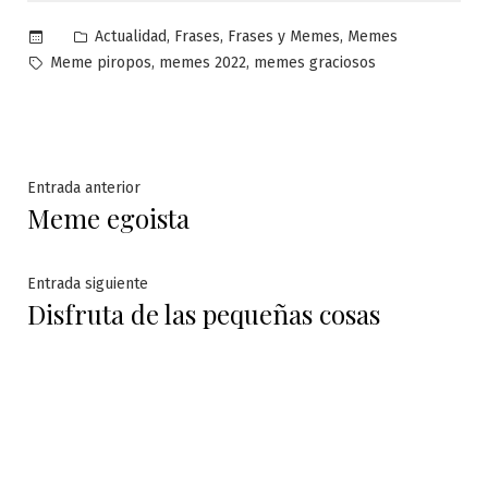
Publicado
,
,
,
Actualidad
Frases
Frases y Memes
Memes
en
Etiquetas:
,
,
Meme piropos
memes 2022
memes graciosos
Navegación
Entrada
Entrada anterior
Meme egoista
anterior:
de
entradas
Entrada
Entrada siguiente
Disfruta de las pequeñas cosas
siguiente: