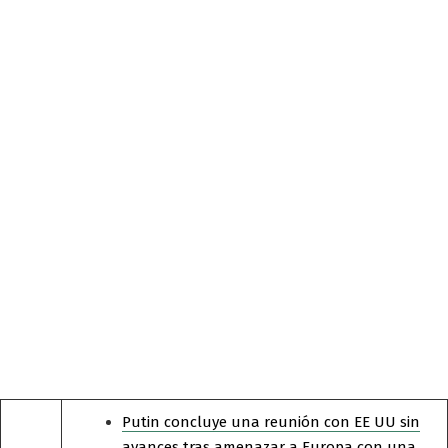
Putin concluye una reunión con EE UU sin
avances tras amenazar a Europa con una