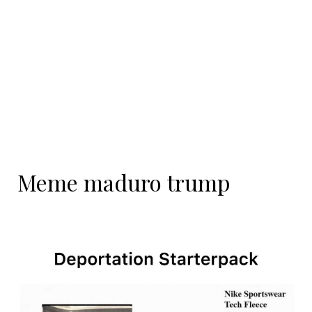
contenido
Meme maduro trump