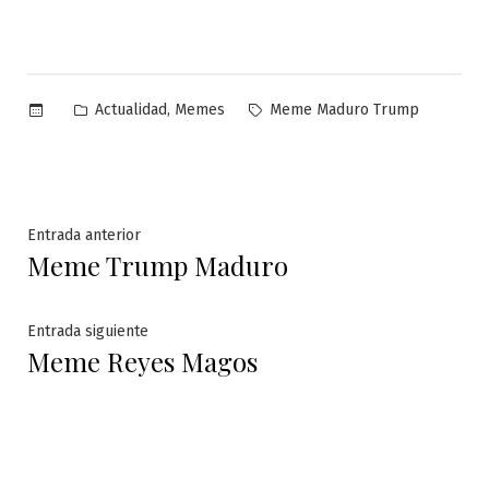
Publicado
Etiquetas:
,
Actualidad
Memes
Meme Maduro Trump
en
Navegación
Entrada
Entrada anterior
Meme Trump Maduro
anterior:
de
entradas
Entrada
Entrada siguiente
Meme Reyes Magos
siguiente: