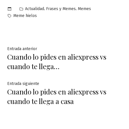
Publicado
,
,
Actualidad
Frases y Memes
Memes
en
Etiquetas:
Meme hielos
Navegación
Entrada
Entrada anterior
Cuando lo pides en aliexpress vs
anterior:
de
cuando te llega…
entradas
Entrada
Entrada siguiente
Cuando lo pides en aliexpress vs
siguiente:
cuando te llega a casa