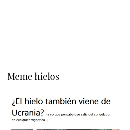
contenido
Meme hielos