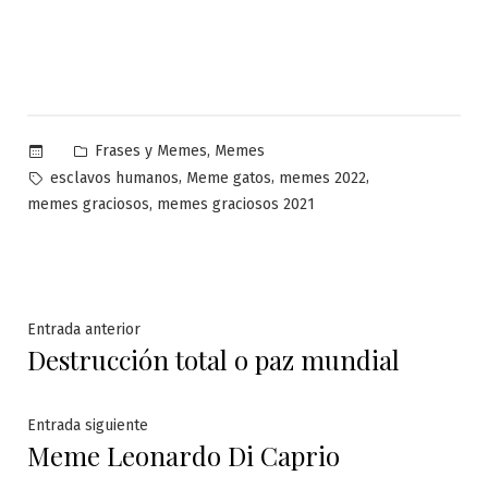
Publicado
,
Frases y Memes
Memes
en
Etiquetas:
,
,
,
esclavos humanos
Meme gatos
memes 2022
,
memes graciosos
memes graciosos 2021
Navegación
Entrada
Entrada anterior
Destrucción total o paz mundial
anterior:
de
entradas
Entrada
Entrada siguiente
Meme Leonardo Di Caprio
siguiente: