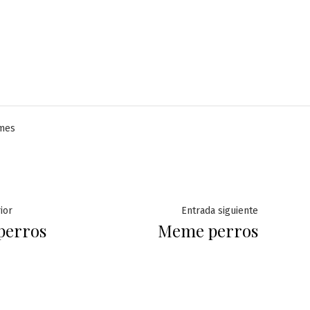
licado
mes
ación
Entrada
Entrada
ior
Entrada siguiente
 perros
Meme perros
anterior:
siguiente
das