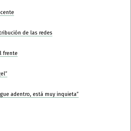
ocente
tribución de las redes
l frente
el”
sigue adentro, está muy inquieta”