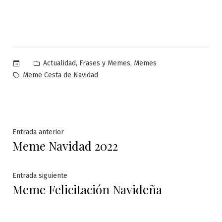
Publicado
,
,
Actualidad
Frases y Memes
Memes
en
Etiquetas:
Meme Cesta de Navidad
Navegación
Entrada
Entrada anterior
Meme Navidad 2022
anterior:
de
entradas
Entrada
Entrada siguiente
Meme Felicitación Navideña
siguiente: