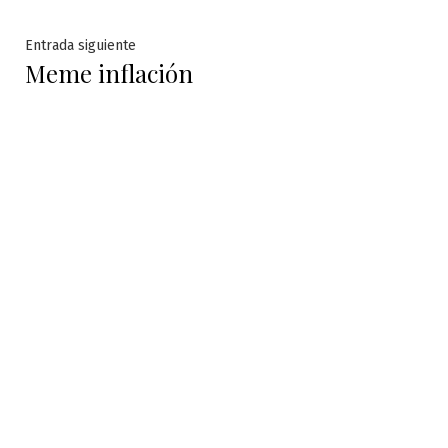
de
entradas
Entrada
Entrada siguiente
Meme inflación
siguiente: