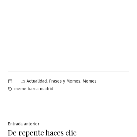
Publicado
,
,
Actualidad
Frases y Memes
Memes
en
Etiquetas:
meme barca madrid
Navegación
Entrada
Entrada anterior
De repente haces clic
anterior: