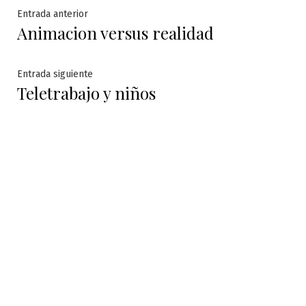
Navegación
Entrada
Entrada anterior
Animacion versus realidad
anterior:
de
entradas
Entrada
Entrada siguiente
Teletrabajo y niños
siguiente: