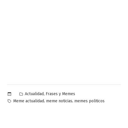
Publicado
,
Actualidad
Frases y Memes
en
Etiquetas:
,
,
Meme actualidad
meme noticias
memes politicos